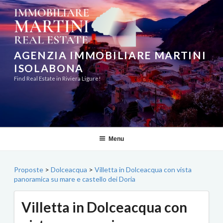
Salta
al
contenuto
AGENZIA IMMOBILIARE MARTINI
ISOLABONA
Find Real Estate in Riviera Ligure!
Menu
Proposte
>
Dolceacqua
>
Villetta in Dolceacqua con vista
panoramica su mare e castello dei Doria
Villetta in Dolceacqua con