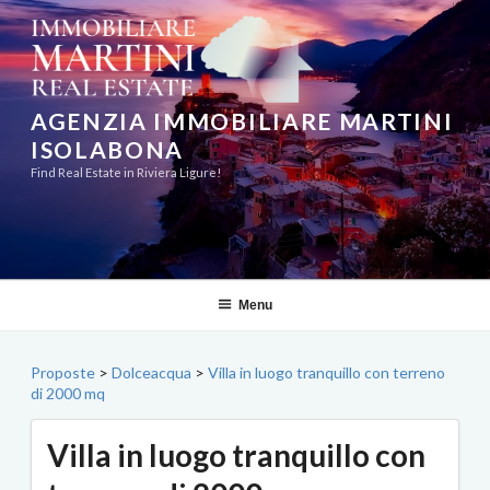
Salta
al
contenuto
AGENZIA IMMOBILIARE MARTINI
ISOLABONA
Find Real Estate in Riviera Ligure!
Menu
Proposte
>
Dolceacqua
>
Villa in luogo tranquillo con terreno
di 2000 mq
Villa in luogo tranquillo con