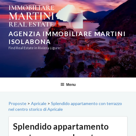
Salta
al
contenuto
AGENZIA IMMOBILIARE MARTINI
ISOLABONA
Find Real Estate in Riviera Ligure!
Menu
Proposte
>
Apricale
>
Splendido appartamento con terrazzo
nel centro storico di Apricale
Splendido appartamento