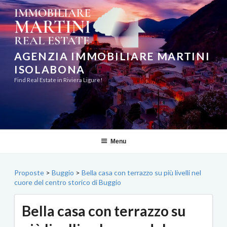
Salta
al
contenuto
AGENZIA IMMOBILIARE MARTINI
ISOLABONA
Find Real Estate in Riviera Ligure!
Menu
Proposte
>
Buggio
>
Bella casa con terrazzo su più livelli nel
cuore del centro storico di Buggio
Bella casa con terrazzo su