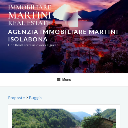
Salta
al
contenuto
AGENZIA IMMOBILIARE MARTINI
ISOLABONA
Find Real Estate in Riviera Ligure!
Menu
>
Proposte
Buggio