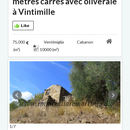
mètres carrés avec oliveraie
à Vintimille
Like
75,000
Ventimiglia Cabanon
(m²)
10000 (m²)
1/7
2/7