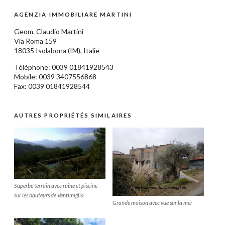
AGENZIA IMMOBILIARE MARTINI
Geom.
Claudio Martini
Via Roma 159
18035
Isolabona
(IM),
Italie
Téléphone: 0039
01841928543
Mobile: 0039 3407556868
Fax: 0039 01841928544
AUTRES PROPRIÉTÉS SIMILAIRES
Superbe terrain avec ruine et piscine
sur les hauteurs de Ventimiglia
Grande maison avec vue sur la mer