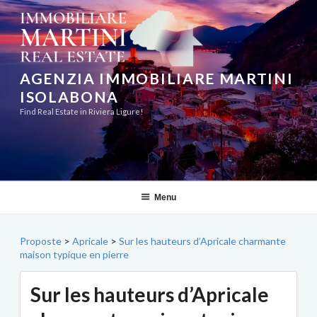
Aller
au
contenu
principal
AGENZIA IMMOBILIARE MARTINI
ISOLABONA
Find Real Estate in Riviera Ligure!
Menu
Proposte
>
Apricale
>
Sur les hauteurs d’Apricale charmante
maison typique en pierre
Sur les hauteurs d’Apricale