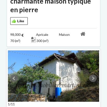
charmante maison typique
en pierre
Like
98,000
Apricale Maison
70 (m²)
300 (m²)
1/11
2/11