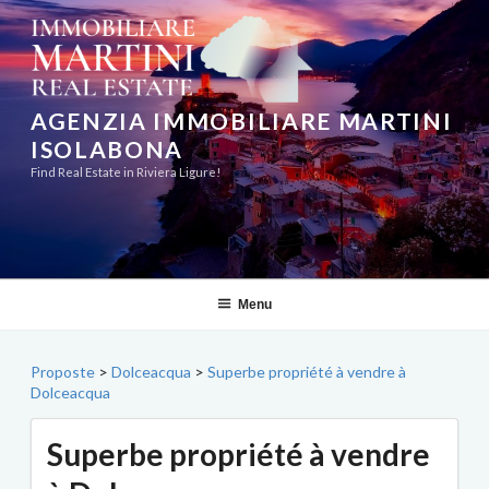
Aller
au
contenu
principal
AGENZIA IMMOBILIARE MARTINI
ISOLABONA
Find Real Estate in Riviera Ligure!
Menu
Proposte
>
Dolceacqua
>
Superbe propriété à vendre à
Dolceacqua
Superbe propriété à vendre