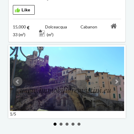
Like
15,000
Dolceacqua Cabanon
33 (m²)
(m²)
1/5
2/5