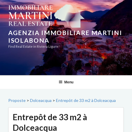
Aller
au
contenu
principal
AGENZIA IMMOBILIARE MARTINI
ISOLABONA
Find Real Estate in Riviera Ligure!
Menu
Proposte
>
Dolceacqua
>
Entrepôt de 33 m2 à Dolceacqua
Entrepôt de 33 m2 à
Dolceacqua