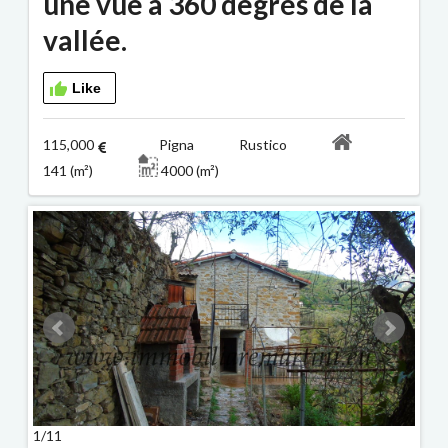
une vue à 360 degrés de la
vallée.
Like
115,000
Pigna Rustico
141 (m²)
4000 (m²)
1/11
2/11