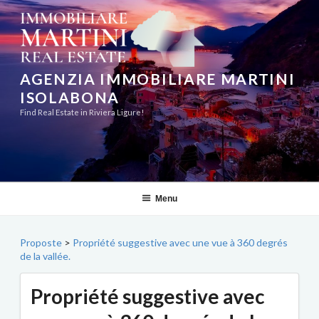
Aller
au
contenu
principal
AGENZIA IMMOBILIARE MARTINI
ISOLABONA
Find Real Estate in Riviera Ligure!
Menu
Proposte
>
Propriété suggestive avec une vue à 360 degrés
de la vallée.
Propriété suggestive avec