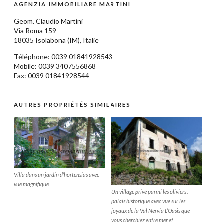
AGENZIA IMMOBILIARE MARTINI
Geom.
Claudio Martini
Via Roma 159
18035
Isolabona
(IM),
Italie
Téléphone: 0039
01841928543
Mobile: 0039 3407556868
Fax: 0039 01841928544
AUTRES PROPRIÉTÉS SIMILAIRES
Villa dans un jardin d’hortensias avec
vue magnifique
Un village privé parmi les oliviers :
palais historique avec vue sur les
joyaux de la Val Nervia L’Oasis que
vous cherchiez entre mer et