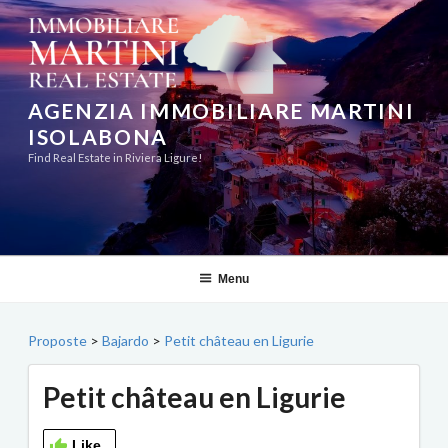
Aller
au
contenu
principal
AGENZIA IMMOBILIARE MARTINI
ISOLABONA
Find Real Estate in Riviera Ligure!
Menu
Proposte
>
Bajardo
>
Petit château en Ligurie
Petit château en Ligurie
Like