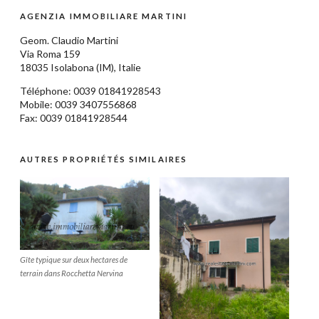
AGENZIA IMMOBILIARE MARTINI
Geom.
Claudio Martini
Via Roma 159
18035
Isolabona
(IM),
Italie
Téléphone: 0039
01841928543
Mobile: 0039 3407556868
Fax: 0039 01841928544
AUTRES PROPRIÉTÉS SIMILAIRES
Gîte typique sur deux hectares de
terrain dans Rocchetta Nervina