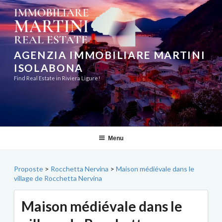
Aller
au
contenu
principal
AGENZIA IMMOBILIARE MARTINI
ISOLABONA
Find Real Estate in Riviera Ligure!
Menu
Proposte
>
Rocchetta Nervina
>
Maison médiévale dans le
village de Rocchetta Nervina
Maison médiévale dans le