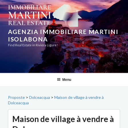
Aller
au
contenu
principal
AGENZIA IMMOBILIARE MARTINI
ISOLABONA
Find Real Estate in Riviera Ligure!
Menu
Proposte
>
Dolceacqua
>
Maison de village à vendre à
Dolceacqua
Maison de village à vendre à