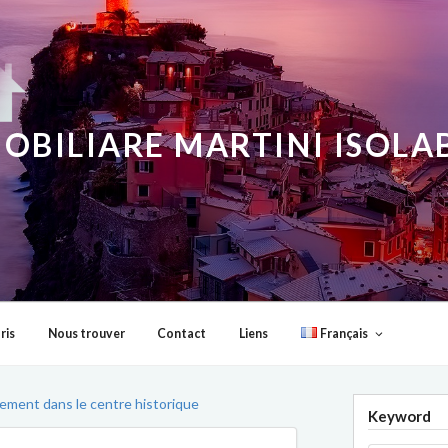
OBILIARE MARTINI ISOL
ris
Nous trouver
Contact
Liens
Français
ement dans le centre historique
Keyword