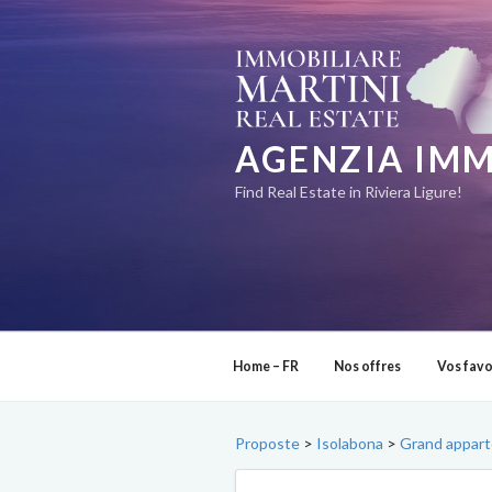
Aller
au
contenu
principal
AGENZIA IMM
Find Real Estate in Riviera Ligure!
Home – FR
Nos offres
Vos favo
Proposte
>
Isolabona
>
Grand appart