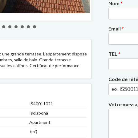
Nom
*
2/9
Email
*
TEL
*
ec une grande terrasse. L'appartement dispose
ambres, salle de bain. Grande terrasse
sur les collines. Certificat de performance
Code de réf
IS40011021
Votre mess
Isolabona
Apartment
(m²)