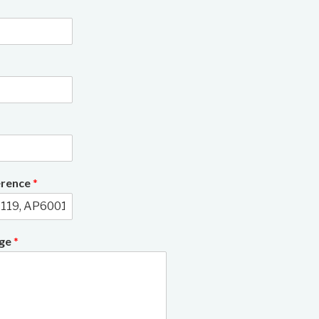
3/9
érence
*
age
*