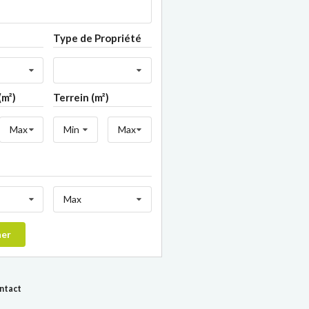
Type de Propriété
(m²)
Terrein (m²)
Max
Min
Max
Max
her
ontact