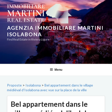
Aller
au
contenu
principal
AGENZIA IMMOBILIARE MARTINI
ISOLABONA
Find Real Estate in Riviera Ligure!
Menu
Proposte
>
Isolabona
>
Bel appartement dans le village
médiéval d’Isolabona avec vue sur la place de la ville
Bel appartement dans le