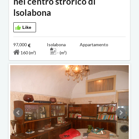
nel centro strorico di
Isolabona
Like
97,000
Isolabona Appartamento
160 (m²)
- (m²)