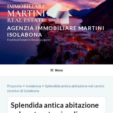
Salta
al
contenuto
AGENZIA IMMOBILIARE MARTINI
ISOLABONA
Find Real Estate in Riviera Ligure!
Menu
Proposte
>
Isolabona
>
Splendida antica abitazione nel centro
strorico di Isolabona
Splendida antica abitazione