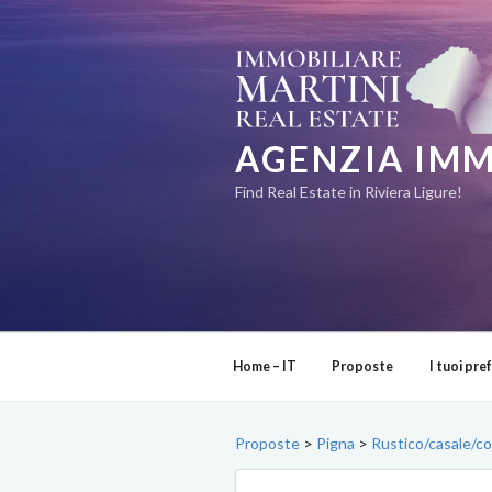
Salta
al
contenuto
AGENZIA IMM
Find Real Estate in Riviera Ligure!
Home – IT
Proposte
I tuoi pref
Proposte
>
Pigna
>
Rustico/casale/co