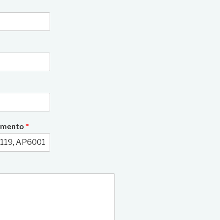
3/6
rimento
*