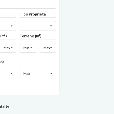
Tipo Proprietà
(m²)
Terreno (m²)
Max
Min
Max
ro)
Max
ontatto