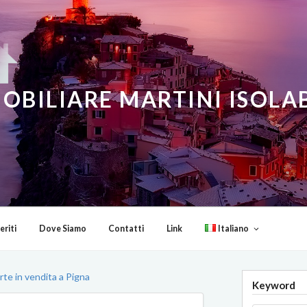
OBILIARE MARTINI ISOL
eriti
Dove Siamo
Contatti
Link
Italiano
rte in vendita a Pigna
Keyword