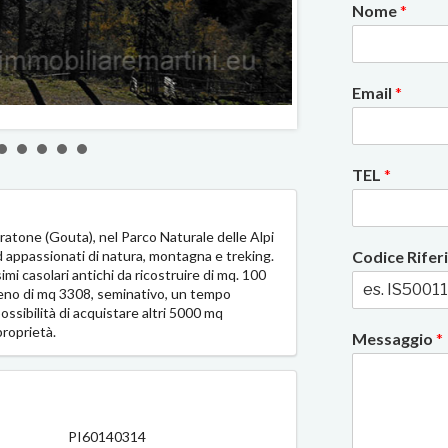
Nome
*
Email
*
2/6
TEL
*
uratone (Gouta), nel Parco Naturale delle Alpi
ad appassionati di natura, montagna e treking.
Codice Rife
simi casolari antichi da ricostruire di mq. 100
eno di mq 3308, seminativo, un tempo
possibilità di acquistare altri 5000 mq
proprietà.
Messaggio
*
PI60140314