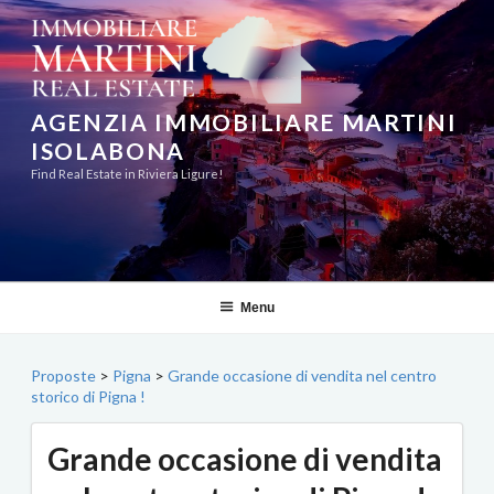
Salta
al
contenuto
AGENZIA IMMOBILIARE MARTINI
ISOLABONA
Find Real Estate in Riviera Ligure!
Menu
Proposte
>
Pigna
>
Grande occasione di vendita nel centro
storico di Pigna !
Grande occasione di vendita