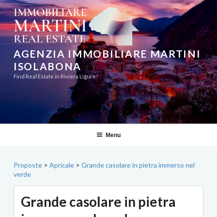
Salta
al
contenuto
AGENZIA IMMOBILIARE MARTINI
ISOLABONA
Find Real Estate in Riviera Ligure!
Menu
Proposte
>
Apricale
>
Grande casolare in pietra immerso nel
verde
Grande casolare in pietra