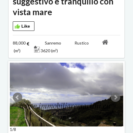
suggestivo e tranquillo con
vista mare
Like
88,000
Sanremo Rustico
(m²)
3620 (m²)
1/8
2/8