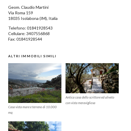
Geom.
Claudio Martini
Via Roma 159
18035
Isolabona
(IM),
Italia
Telefono:
01841928543
Cellulare: 3407556868
Fax: 01841928544
ALTRI IMMOBILI SIMILI
Antica casa dello scrittore ed uliveto
con vista meravigliosa
Casa vista mare e terreno di 10.000
mq