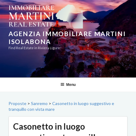
Salta
al
contenuto
AGENZIA IMMOBILIARE MARTINI
ISOLABONA
Find Real Estate in Riviera Ligure!
Menu
Proposte
>
Sanremo
>
Casonetto in luogo suggestivo e
tranquillo con vista mare
Casonetto in luogo