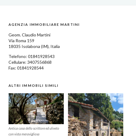
AGENZIA IMMOBILIARE MARTINI
Geom.
Claudio Martini
Via Roma 159
18035
Isolabona
(IM),
Italia
Telefono:
01841928543
Cellulare: 3407556868
Fax: 01841928544
ALTRI IMMOBILI SIMILI
Antica casa dello scrittore ed uliveto
con vista meravigliosa