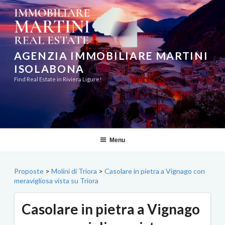
Salta
al
contenuto
AGENZIA IMMOBILIARE MARTINI
ISOLABONA
Find Real Estate in Riviera Ligure!
Menu
Proposte
>
Molini di Triora
>
Casolare in pietra a Vignago con
meravigliosa vista su Triora
Casolare in pietra a Vignago