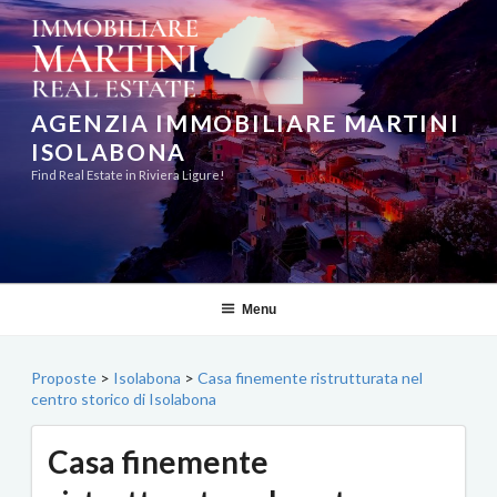
Salta
al
contenuto
AGENZIA IMMOBILIARE MARTINI
ISOLABONA
Find Real Estate in Riviera Ligure!
Menu
Proposte
>
Isolabona
>
Casa finemente ristrutturata nel
centro storico di Isolabona
Casa finemente