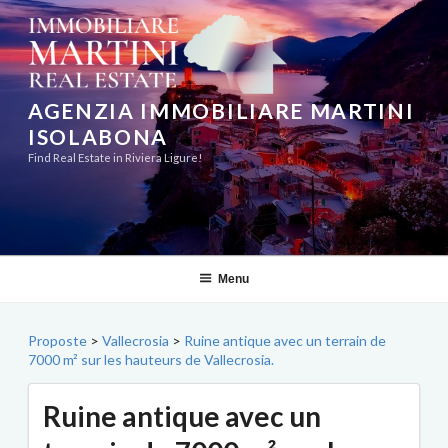
Aller
au
contenu
principal
AGENZIA IMMOBILIARE MARTINI
ISOLABONA
Find Real Estate in Riviera Ligure!
Menu
Proposte
>
Vallecrosia
>
Ruine antique avec un terrain de
7000 m² sur les hauteurs de Vallecrosia.
Ruine antique avec un