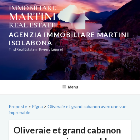
Aller
au
contenu
principal
AGENZIA IMMOBILIARE MARTINI
ISOLABONA
Find Real Estate in Riviera Ligure!
Menu
Proposte
>
Pigna
>
Oliveraie et grand cabanon avec une vue
imprenable
Oliveraie et grand cabanon