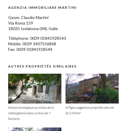
AGENZIA IMMOBILIARE MARTINI
Geom.
Claudio Martini
Via Roma 159
18035
Isolabona
(IM),
Italie
Téléphone: 0039
01841928543
Mobile: 0039 3407556868
Fax: 0039 01841928544
AUTRES PROPRIÉTÉS SIMILAIRES
Maison écologique au milieu de la
A Pigna suggestive propriété oléicole
châtaigneraie dans un bois de 7
de 2500m²
hectares