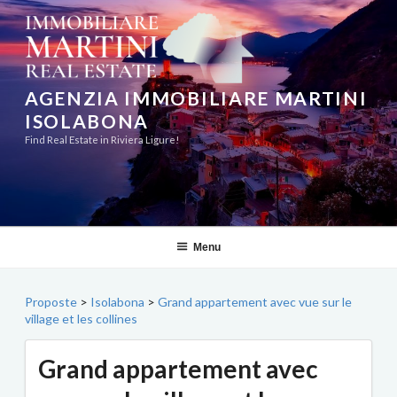
Aller
au
contenu
principal
AGENZIA IMMOBILIARE MARTINI
ISOLABONA
Find Real Estate in Riviera Ligure!
Menu
Proposte
>
Isolabona
>
Grand appartement avec vue sur le
village et les collines
Grand appartement avec