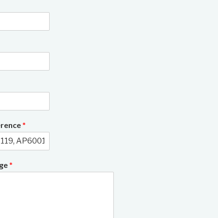
3/9
érence
*
age
*