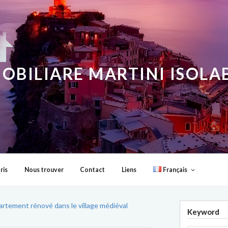
OBILIARE MARTINI ISOL
ris
Nous trouver
Contact
Liens
Français
rtement rénové dans le village médiéval
Keyword