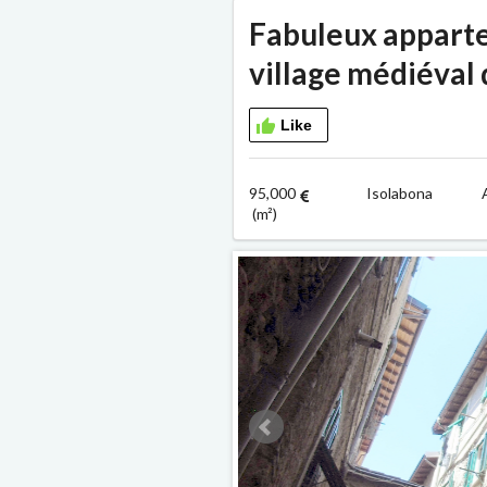
Fabuleux appart
village médiéval 
Like
95,000
Isolabona A
(m²)