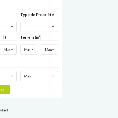
Type de Propriété
(m²)
Terrein (m²)
Max
Min
Max
Max
her
ontact