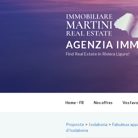
Aller
au
contenu
principal
AGENZIA IMM
Find Real Estate in Riviera Ligure!
Home – FR
Nos offres
Vos favo
Proposte
>
Isolabona
>
Fabuleux appa
d’Isolabona