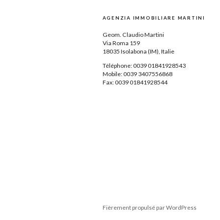
AGENZIA IMMOBILIARE MARTINI
Geom.
Claudio Martini
Via Roma 159
18035
Isolabona
(IM),
Italie
Téléphone: 0039
01841928543
Mobile: 0039 3407556868
Fax: 0039 01841928544
Fièrement propulsé par WordPress