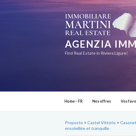
Aller
au
contenu
principal
AGENZIA IMM
Find Real Estate in Riviera Ligure!
Home – FR
Nos offres
Vos favo
Proposte
>
Castel Vittorio
>
Casonett
ensoleillée et tranquille