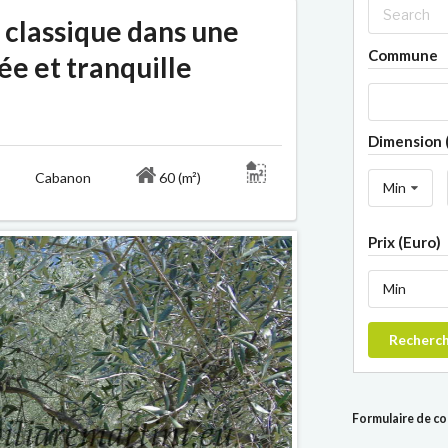
 classique dans une
Commune
ée et tranquille
Dimension 
orio Cabanon
60 (m²)
Min
Prix (Euro)
Min
Recherc
Formulaire de c