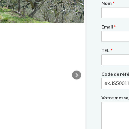
Nom
*
2/8
Email
*
TEL
*
Code de réf
Votre mess