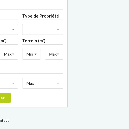
Type de Propriété
(m²)
Terrein (m²)
Max
Min
Max
Max
her
ontact