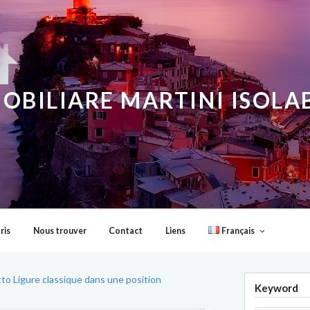
OBILIARE MARTINI ISOL
ris
Nous trouver
Contact
Liens
Français
o Ligure classique dans une position
Keyword