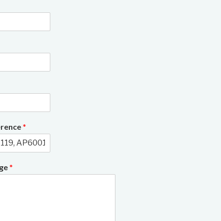
3/8
érence
*
age
*