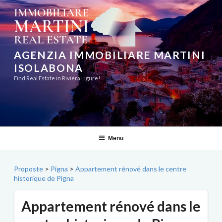
Aller
au
contenu
principal
AGENZIA IMMOBILIARE MARTINI
ISOLABONA
Find Real Estate in Riviera Ligure!
Menu
Proposte
>
Pigna
>
Appartement rénové dans le centre
historique de Pigna
Appartement rénové dans le