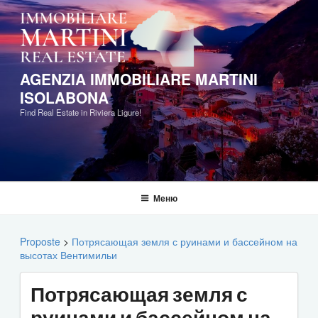
Перейти
к
содержимому
AGENZIA IMMOBILIARE MARTINI
ISOLABONA
Find Real Estate in Riviera Ligure!
Меню
Proposte
>
Потрясающая земля с руинами и бассейном на
высотах Вентимильи
Потрясающая земля с
руинами и бассейном на