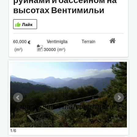
высотах Вентимильи
Лайк
60,000
Ventimiglia Terrain
(m²)
30000 (m²)
1/6
2/6