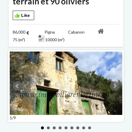
terrain et 90 oliviers
Like
86,000
Pigna Cabanon
75 (m²)
10000 (m²)
1/9
2/9