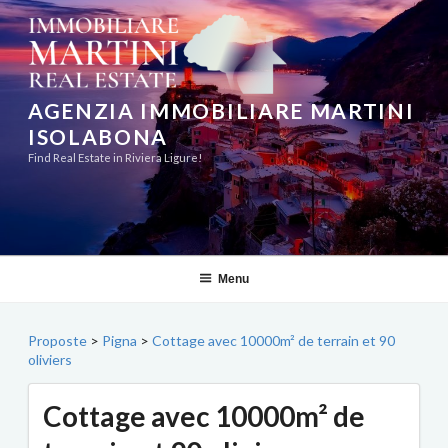
Aller
au
contenu
principal
AGENZIA IMMOBILIARE MARTINI
ISOLABONA
Find Real Estate in Riviera Ligure!
Menu
Proposte
>
Pigna
>
Cottage avec 10000m² de terrain et 90
oliviers
Cottage avec 10000m² de